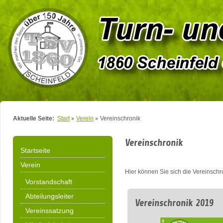
Aktuelle Seite:
Start
Verein
Vereinschronik
Vereinschronik
Startseite
Verein
Hier können Sie sich die Vereinsch
Vorstandschaft
Abteilungsleiter
Vereinschronik 2019
Vereinssatzung