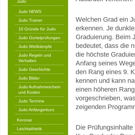
Judo
Judo NEWS
Welchen Grad ein Ju
Judo Trainer
erkennen. Je dunkler
10 Gründe für Judo
Graduierung. Beim J
Judo Gürtelprüfungen
bedeutet, dass die 
Judo Wettkämpfe
die höchste Graduie
Judo Regeln und
Verhalten
Anfang seines Weges
Judo Geschichte
den Rang eines 9. K
Judo Bilder
kennen und kann nac
Judo Aufnahmeschein
einen höheren Rang 
und Kosten
vorgeschrieben, was 
Judo Termine
zeigenden Programme
Judo Anfängerkurs
Koronar
Die Prüfungsinhalte 
Leichtathletik