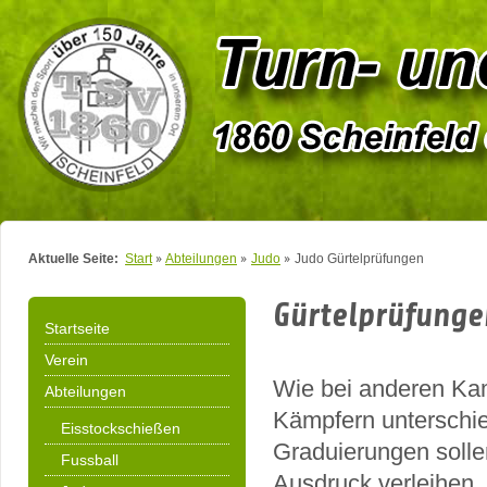
Aktuelle Seite:
Start
Abteilungen
Judo
Judo Gürtelprüfungen
Gürtelprüfunge
Startseite
Verein
Wie bei anderen Kam
Abteilungen
Kämpfern unterschie
Eisstockschießen
Graduierungen soll
Fussball
Ausdruck verleihen.