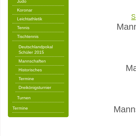
Judo
Koronar
S
Leichtathletik
Mann
Tennis
Tischtennis
Deutschlandpokal
Schüler 2015
Mannschaften
Ma
Historisches
Termine
Dreikönigsturnier
Turnen
Manns
Termine